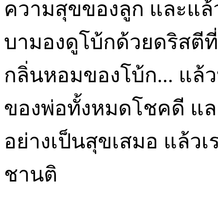
ความสุขของลูก และแล้ว
บามองดูโบ้กด้วยดริสตีที
กลิ่นหอมของโบ้ก... แล้
ของพ่อทั้งหมดโชคดี และ
อย่างเป็นสุขเสมอ แล้วเ
ชานติ