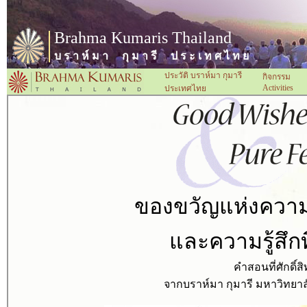
Brahma Kumaris Thailand
บ ร า ห์ ม า กุ ม า รี ป ร ะ เ ท ศ ไ ท ย
ประวัติ บราห์มา กุมารี
กิจกรรม
Activities
ประเทศไทย