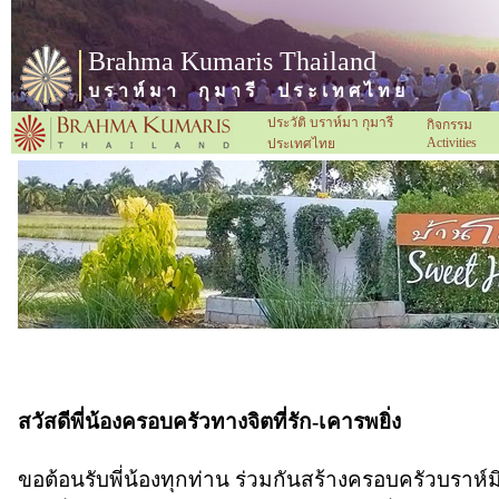
Brahma Kumaris Thailand
บ ร า ห์ ม า กุ ม า รี ป ร ะ เ ท ศ ไ ท ย
ประวัติ บราห์มา กุมารี
กิจกรรม
Activities
ประเทศไทย
สวัสดีพี่น้องครอบครัวทางจิตที่รัก-เคารพยิ่ง
ขอต้อนรับพี่น้องทุกท่าน ร่วมกันสร้างครอบครัวบราห์มิ