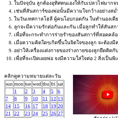
ในปัจจุบัน ลูกต้องอุทิศตนเองให้กับเปลวไฟมากจนก
เช่นที่สันสการ์ของพ่อนั้นมีความใจกว้างอย่างส
ในวันเทศกาลโฮลี ผู้คนโอบกอดกัน ในทำนองเดี
ลูกจะมีความรักต่อกันและกัน เมื่อลูกทำให้สันสก
เพื่อที่จะกระทำการร่ายรำของสันสการ์ที่สอดคล้
เมื่อความคิดใดๆเกิดขึ้นในจิตใจของลูก จะต้องมีค
อย่าให้เครื่องแต่งกายของร่างกายของลูกยึดติดก
เพื่อที่จะเปิดเผยพ่อ จงมีความใส่ใจต่อ 2 สิ่งเป็นพ
คลิกดูความหมายแต่ละวัน
sun
mon
tue
wed
thu
fri
sat
1
2
3
4
5
6
7
8
9
10
11
12
13
14
15
16
17
18
19
20
21
22
23
24
25
26
27