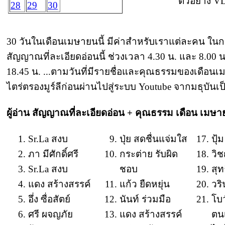
ตัวอย่าง V
28
29
30
30 วันในเดือนเมษายนนี้ มีค่าสำหรับเราแต่ละคน ในกา
สัญญาณที่ละเอียดอ่อนนี้ ช่วงเวลา 4.30 น. และ 8.00
18.45 น. ...ตามวันที่มีรายชื่อและคุณธรรมของเดือนเ
ไตร่ตรองมูร์ลีก่อนผ่านไปสู่ระบบ Youtube จากมธุบันเ
ผู้อ่าน สัญญาณที่ละเอียดอ่อน + คุณธรรม เดือน เมษ
Sr.La สงบ
ปุ่ย สดชื่นแจ่มใส
ปุ้
ภา มีศักดิ์ศรี
กระต่าย รับผิด
วิช
Sr.La สงบ
ชอบ
สุทธ
แดง สร้างสรรค์
แก้ว ยืดหยุ่น
วร
อึ่ง ซื่อสัตย์
นันท์ ร่วมมือ
โบว
ศรี ผจญภัย
แดง สร้างสรรค์
ตน