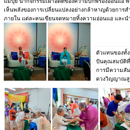
แม่ปุ๋ย นำกิจกรรมเผาอดีตของความบกพร่องอ่อนแอ พี่หล
เห็นพลังของการเปลี่ยนแปลงอย่างกล้าหาญด้วยการส
ภายใน แต่ละคนเขียนจดหมายทิ้งความอ่อนแอ และนำ
ตัวแทนของทั้ง 
ปันคุณสมบัติที
การมีความสัมพ
ดวงวิญญาณสู