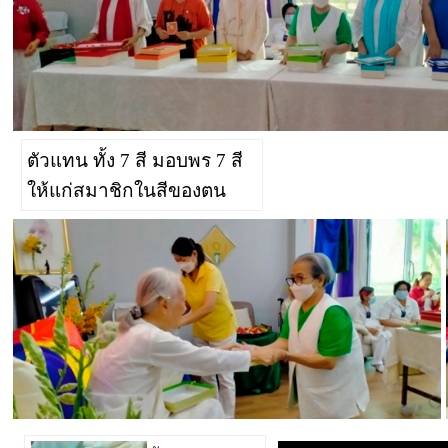
ตัวแทน ทั้ง 7 สี มอบพร 7 สี
ให้แก่สมาชิกในสีของตน