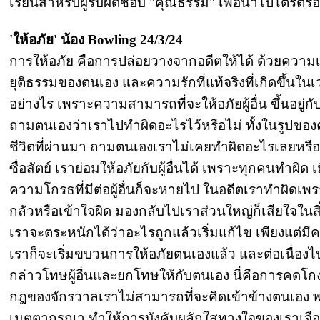
เรียนสำหรับผู้รับผิดชอบ "คุณธรรม" เพื่อนำไปไตร่
'ให้อภัย' น้อง Bowling 24/3/24
การให้อภัย คือการปล่อยวางจากอดีตให้ได้ ด้วยความ
ยุติธรรมของตนเอง และความรักที่แท้จริงที่เกิดขึ้นในเ
อย่างไร เพราะความสามารถที่จะให้อภัยผู้อื่น ขึ้นอยู่กั
ถามตนเองว่าเราไปทำผิดอะไรไว้หรือไม่ ทั้งในรูปข
ชีวิตที่ผ่านมา ถามตนเองเราไม่เคยทำผิดอะไรเลยหรือ 
ซื่อสัตย์ เราย่อมให้อภัยกับผู้อื่นได้ เพราะทุกคนทำผ
ความโกรธที่มีต่อผู้อื่นก็จะหายไป ในอดีตเราทำผิดเพราะ
กลัวหรือเข้าใจผิด มองกลับไปเราส่วนใหญ่ก็เสียใจในสิ่
เราจะตระหนักได้ว่าอะไรถูกแล้วเริ่มแก้ไข เพียงแต่ม
เราก็จะเริ่มขบวนการให้อภัยตนเองแล้ว และต่อเนื่องไปถ
กล่าวโทษผู้อื่นและยกโทษให้กับตนเอง นี่คือการคดโกงที
กฎของจักรวาลเราไม่สามารถที่จะคิดเข้าข้างตนเอง
เมตตากรุณา ทำให้การบังคับผลักใสทางใจของเราเจือจา