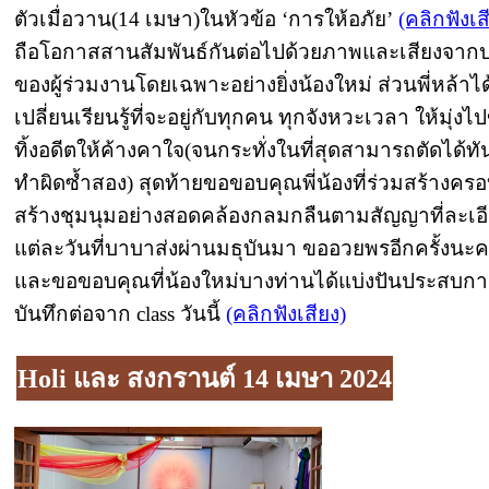
ตัวเมื่อวาน(14 เมษา)ในหัวข้อ ‘การให้อภัย’
(คลิกฟังเส
ถือโอกาสสานสัมพันธ์กันต่อไปด้วยภาพและเสียงจา
ของผู้ร่วมงานโดยเฉพาะอย่างยิ่งน้องใหม่ ส่วนพี่หล้าได
เปลี่ยนเรียนรู้ที่จะอยู่กับทุกคน ทุกจังหวะเวลา ให้มุ่งไ
ทิ้งอดีตให้ค้างคาใจ(จนกระทั่งในที่สุดสามารถตัดได้ทัน
ทำผิดซ้ำสอง) สุดท้ายขอขอบคุณพี่น้องที่ร่วมสร้างครอ
สร้างชุมนุมอย่างสอดคล้องกลมกลืนตามสัญญาที่ละเอ
แต่ละวันที่บาบาส่งผ่านมธุบันมา ขออวยพรอีกครั้งนะค
และขอขอบคุณที่น้องใหม่บางท่านได้แบ่งปันประสบกา
บันทึกต่อจาก class วันนี้
(คลิกฟังเสียง)
Holi และ สงกรานต์ 14 เมษา 2024