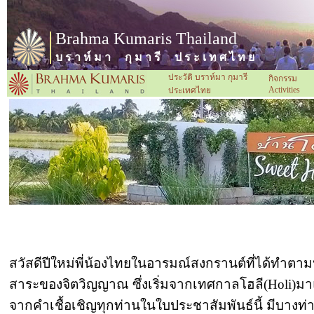
Brahma Kumaris Thailand
บ ร า ห์ ม า กุ ม า รี ป ร ะ เ ท ศ ไ ท ย
ประวัติ บราห์มา กุมารี
กิจกรรม
Activities
ประเทศไทย
สวัสดีปีใหม่พี่น้องไทยในอารมณ์สงกรานต์ที่ได้ทำตาม
สาระของจิตวิญญาณ ซึ่งเริ่มจากเทศกาลโฮลี(Holi)ม
จากคำเชื้อเชิญทุกท่านในใบประชาสัมพันธ์นี้ มีบางท