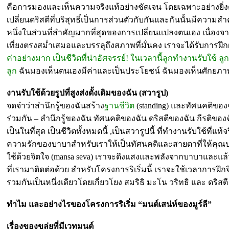
คือการมองและเห็นความจริงแท้อย่างชัดเจน โดยเฉพาะอย่างยิ่
เปลี่ยนดริสตีที่บริสุทธิ์เป็นการส่วนตัวกับกันและกันนั้นมีความส
หนึ่งในส่วนที่สำคัญมากที่สุดของการเปลี่ยนแปลงตนเอง เนื่องจาก
เที่ยงตรงสม่ำเสมอและบรรลุถึงสภาพที่มั่นคง เราจะได้รับการฝึกฝน
ค่าอย่างมาก เป็นชีวิตที่น่าอัศจรรย์! ในเวลานี้ลูกทำงานรับใช้ ล
ลูก
ฉันมองเห็นตนเองมีค่าและเป็นประโยชน์ ฉันมองเห็นศักยภา
งานรับใช้ด้วยรูปที่สูงส่งดั้งเดิมของฉัน (สวารูป)
จดจำว่าสำนึกรู้ของฉันสร้าง
ฐานชีวิต
(standing) และทัศนคติของ
ร่วมกัน – สำนึกรู้ของฉัน ทัศนคติของฉัน ดริสตีของฉัน กีรติของฉั
เป็นในที่สุด เป็นชีวิตทั้งหมดนี้ ,เป็นสวารูปนี้ ที่ทำงานรับใช้ที
ความรักของบาบาสำหรับเราให้เป็นทัศนคติและสายตาที่ให้คุณ
ใช้ด้วยจิตใจ (mansa seva) เราจะดึงแสงและพลังจากบาบาและแ
ที่เรามาติดต่อด้วย สำหรับโครงการริเริ่มนี้ เราจะใช้เวลาการฝึกจิ
รวมกันเป็นหนึ่งเดียวโดยเกี่ยวโยง สมริธิ มะโน วริทธิ และ ดริสตี 
ทำไม และอย่างไรของโครงการริเริ่ม “มนต์เสน่ห์ของมูร์ลี”
เรื่องของขลุ่ยที่มีเวทมนต์