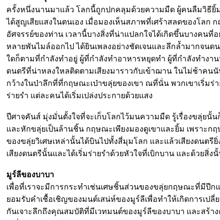
ครั้งหนึ่งนานมาแล้ว โลกนี้ถูกปกคลุมด้วยความมืด ผู้คนลืมวิธีย
ได้สูญเสียแสงในตนเอง เมื่อมองเห็นสภาพที่เศร้าสลดของโลก กฤษ
อัศจรรย์ของท่าน เวลานี้บางสิ่งที่น่าแปลกใจได้เกิดขึ้นบางคนที่อย
หลายพันไมล์ออกไป ได้ยินเพลงอย่างชัดเจนและลึกล้ำมากจนดน
ใดก็ตามที่กำลังทำอยู่ ผู้ที่กำลังทำอาหารหยุดทำ ผู้ที่กำลังทำงานหยุ
ดนตรีที่น่าหลงใหลติดตามเสียงมาราวกับเข้าฌาน ในไม่ช้าคนนับ
กว้างในป่าลึกที่ที่กฤษณะเป่าขลุ่ยของเขา ณที่นั่น พวกเขาเริ่มร่
ร่ายรำ แต่ละคนได้เริ่มเปล่งประกายด้วยแสง
ปีศาจคันส์ มุ่งมั่นตั้งใจที่จะเก็บโลกไว้มนความมืด รู้เรื่องขล
และหักขลุ่ยเป็นล้านชิ้น กฤษณะเพียงมองดูเขาและยิ้ม เพราะกฤษณ
ของขลุ่ยวิเศษเหล่านั้นได้บินไปทั้งสี่มุมโลก และแล้วเสียงดนตรี
เสียงดนตรีนั้นและได้เริ่มร่ายรำด้วยหัวใจที่เบิกบาน และด้วยสิ
มูร์ลีของบาบา
เพื่อที่เราจะมีการกระทำเช่นเศษชิ้นส่วนของขลุ่ยกฤษณะที่มีปีกแ
ยอมรับคำเชื้อเชิญของมนต์เสน่ห์ของมูร์ลีเพื่อทำให้เกิดการเปลี่
กันเจาะลึกถึงคุณสมบัติที่มีเวทมนต์ของมูร์ลีของบาบา และสร