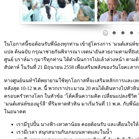
Amazing Carousel Free Version
ในโอกาสนี้ขอต้อนรับพี่น้องทุกท่าน เข้าสู่โครงการ ‘มนต์เสน่
แปล ต้นฉบับ กรุณาช่วยกันพิจารณา เจตนาอันสวยงามตามที่Babaต้อง
ศูนย์ บราห์มา กุมารีทุกท่าน ได้ดำเนินการไปแล้วล่วงหน้า ตาม
สัปดาห์ ในวันที่ 21 มิถุนายน 2558 เพื่อเสริมพลังของวันโยคะสาก
ทางศูนย์นนท์ฯได้พยายามใช้ทุกโอกาสที่จะเสริมหลักการและเห
หลังสุด 10-12 พ.ค. นี้ พวกเราประมาณ 20 คนได้เดินทางไปหัวหิน เพ
ครอบครัวทางโลก ในหัวข้อ ‘โต้คลื่นความคิด เปลี่ยนแปลงชีว
‘มนต์เสน่ห์ของมูร์ลี’ ที่ริมหาดหัวหิน มาเริ่มวันที่ 11 พ.ค. กับพ
ในอนาคต
เรามีรูปปั้น นางฟ้า-เทวดาน้อย คอยต้อนรับ และเตือนใจให้
เรามีเวลา สนุกสนานกับเกมบนหาดและในน้ำ