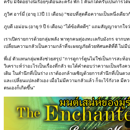
ครับ มีจัดอย่างนี้เรื่อยๆเดือนละครั้ง พัก 1 คืนก็ได้ครับเป็น
ภูวิศ อาร์มี่ (อายุ 13ปี 11 เดือน) “ชอบที่สุดคือความเป็นหนึ่ง
ภูบดี เอม่อน (อายุ 9 ปี 6 เดือน) "ได้ข้อคิดดีๆ" แถมสัญญาจาก
เราเปิดรายการด้วยกลุ่มพลัง พาทุกคนทุ่องทะเลกับมังกร จากบทเ
เปลี่ยนความกลัวเป็นความกล้าที่จะผจญภัยด้วยทัศนคติที่ดี ไม่มี
พี่เอ๋ ตัวแทนกลุ่มพลังช่วยสรุป "การดูการ์ตูนไม่ใช่เป็นการสะท
วิเคราะห์ว่าอะไรเป็นเรื่องที่กลัว จะได้คำตอบว่าความเป็นจร
เดิม ในสำนึกที่เป็นร่าง เราต้องกล้าเผชิญด้วยการสำนึกที่เป็นด
และเปลี่ยนแปลงตัวเอง เมื่อไม่มีความกลัวแล้ว ก็จะไร้กังวล มี
ตนเองก็เกิดขึ้น"