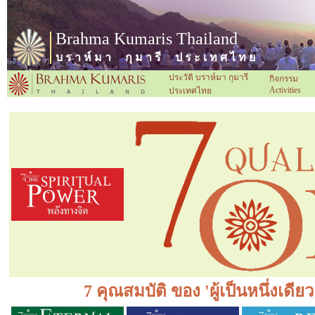
Brahma Kumaris Thailand
บ ร า ห์ ม า กุ ม า รี ป ร ะ เ ท ศ ไ ท ย
ประวัติ บราห์มา กุมารี
กิจกรรม
Activities
ประเทศไทย
7 คุณสมบัติ ของ 'ผู้เป็นหนึ่งเดี