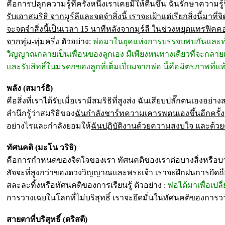
คือการปลุกความรู้ที่ครั้งหนึ่งเราเคยมีให้ตื่นขึ้น ฉันรักษาความรู
รับเอาสมริธิ จากมูร์ลีและจดจำสิ่งนี้ เราจะเฝ้าแต่เรียกสิ่งนี้มา
จะจดจำสิ่งนี้เป็นเวลา 15 นาทีหลังจากมูร์ลี ในช่วงหยุดแทรฟ
จากทุ่ม-ทุ่มครี่ง
ตัวอย่าง:
พ่อมาในยุคแห่งการบรรจบพบกันและทำ
วิญญาณกลายเป็นเพื่อนของลูกเอง มีเพียงหนทางเดียวที่จะกลายเป
และรับสิทธิ์ในมรดกของลูกที่เต็มเปี่ยมจากพ่อ นี้คือมิตรภาพที่แท
พลัง (สมาร์ธิ)
คือสิ่งที่เราได้รับเมื่อเรามีสมริธิที่สูงส่ง ฉันเสียบปลั๊กตนเองอย
สำนึกรู้ว่าสมริธิของ
ฉันกำลังชาร์ทความเคารพตนเองขึ้นอีกครั้ง
อย่างไรและกำลังยอมให้
ฉันปฏิบัติงานด้วยความสงบใจ และด้วย
ทัศนคติ (มะโน วริธิ)
คือการกำหนดของจิตใจของเรา ทัศนคติของเราต่อบางสิ่งหรือบาง
สัจจะที่สูงกว่าของดวงวิญญาณและพระเจ้า เราจะฝึกฝนการยึดถือท
สละละทิ้งหรือทัศนคติของการเรียนรู้ ตัวอย่าง :
พ่อได้มาเพื่อเปลี
การวางเฉยในโลกที่ไม่บริสุทธิ์ เราจะยึดมั่นในทัศนคติของการว
สายตาที่บริสุทธิ์ (ดริสตี)