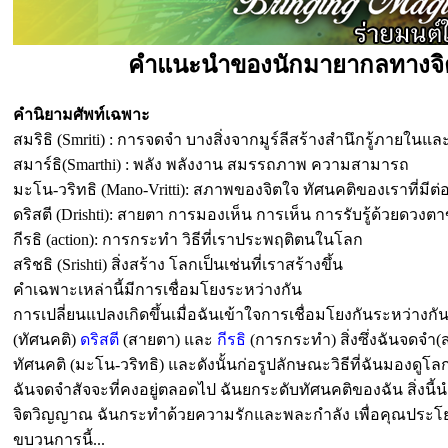
คำแนะนำของนักมายากลทางจิต 
คำนิยามศัพท์เฉพาะ
สมริธิ (Smriti) : การจดจำ บางสิ่งจากมูร์ลีสร้างสำนึกรู้ภายในแล
สมาร์ธิ(Smarthi) : พลัง พลังงาน สมรรถภาพ ความสามารถ
มะโน-วริทธิ (Mano-Vritti): สภาพของจิตใจ ทัศนคติของเราที่มีต
ดริสตี (Drishti): สายตา การมองเห็น การเห็น การรับรู้ด้วยดวงต
กีรธิ (action): การกระทำ วิธีที่เราประพฤติตนในโลก
สริชธิ (Srishti) สิ่งสร้าง โลกเป็นเช่นที่เราสร้างขึ้น
คำเฉพาะเหล่านี้มีการเชื่อมโยงระหว่างกัน
การเปลี่ยนแปลงเกิดขึ้นเมื่อฉันเข้าใจการเชื่อมโยงกันระหว่างก
(ทัศนคติ)
ดริสตี
(สายตา) และ
กีรธิ
(การกระทำ) สิ่งซึ่งฉันจดจำ(ส
ทัศนคติ (มะโน-วริทธิ) และดังนั้นก่อรูปลักษณะวิธีที่ฉันมองดูโลก
ฉันจดจำสัจจะที่คงอยู่ตลอดไป ฉันยกระดับทัศนคติของฉัน สิ่งนี้นำ
จิตวิญญาณ ฉันกระทำด้วยความรักและพละกำลัง เพื่อคุณประโยชน
ขบวนการนี้...