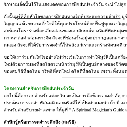
รักษาเมล็ดนั้นไว้ในแสงแดดของการฝึกฝนประจำวัน จะนำไปสู่การ
ดังนั้น
มูร์ลีคือหัวใจของการฝึกฝนทางจิตที่ประสบความสำเร็จ
มูร
วิญญาณ ด้วยความตั้งใจที่ให้คุณประโยชน์ที่จะฟื้นฟูทุกดวงวิญญาณ
สะท้อนโครงร่างที่ละเอียดอ่อนของเอกลักษณ์ทางจิตที่พิเศษส
ภาวนาต่อคำสอนทางจิต สัจจะที่ซ่อนเร้นอยู่จะปรากฏออกมาจาก
ตนเอง สัจจะที่ได้รับการจดจำนี้ให้พลังแก่เราและสร้างทัศน
ขอให้เราร่วมกันใส่ใจอย่างไม่ว่างเว้นในการทำให้มูร์ลีเป็นเครื
ใหม่ด้วยการมองที่สดใสตระหนักว่ามูร์ลีเป็นศูนย์กลางของชีวิตขอ
ของสมริธิที่สดใหม่ วริทธิที่สดใหม่ ดริสตีที่สดใหม่ เพราะทั้งหมด
โครงงานสำหรับการฝึกฝนประจำวัน
ต่อไปนี้คือกรอบสำหรับแต่ละวัน จะเป็นการดึงข้อความสำคัญจากมู
ประเด็น การจดจำ ทัศนคติ และดริสตีให้ เป็นคำแนะนำ ถ้า บี เค
สำหรับคำอธิบายคำเฉพาะ ให้ดูที่ “ A Spiritual Magician’s Guide to
สำนึกรู้หรือการจดจำระลึกถึง (สมริธิ)