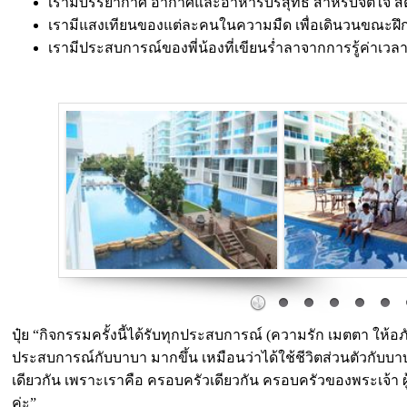
เรามีบรรยากาศ อากาศและอาหารบริสุทธิ์ สำหรับจิตใจ ส
เรามีแสงเทียนของแต่ละคนในความมืด เพื่อเดินวนขณะฝึก
เรามีประสบการณ์ของพี่น้องที่เขียนร่ำลาจากการรู้ค่าเวลาท
Amazing Carousel Free Version
ปุ๋ย “กิจกรรมครั้งนี้ได้รับทุกประสบการณ์ (ความรัก เมตตา ให้อ
ประสบการณ์กับบาบา มากขึ้น เหมือนว่าได้ใช้ชีวิตส่วนตัวกับบาบา
เดียวกัน เพราะเราคือ ครอบครัวเดียวกัน ครอบครัวของพระเจ้า ผ
ค่ะ”