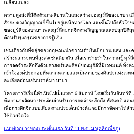
เปลี่ยนแปลง
ความสูงส่งที่มีติดตัวมาผลิบานในแสงสว่างของมูร์ลีของบาบา
สัจจะ ดวงวิญญาณก็ขึ้นไปอยู่เหนือทางโลก และขึ้นไปถึงหัวใจข
ของมูร์ลีของบาบา เพลงมูร์ลีสะกดจิตดวงวิญญาณและปลุกปิติสุ
ต้อนรับรุ่งอรุณของการรู้แจ้ง
เช่นเดียวกับที่ขลุ่ยของกฤษณะนำความร่าเริงเบิกบาน แสง และค
สร้างผลกระทบที่สูงส่งเช่นเดียวกัน เมื่อเราร่ายรำในความรู้ มูร์
การจดจำระลึกถึงด้วยศาสตร์และศิลป์ของมูร์ลีที่มีเวทมนต์ ทั้ง
เข้าใจองค์ประกอบที่หลากหลายและเป็นนายของศิลปะแห่งเวทมนต์
ละเอียดอ่อนเช่นบราห์มา บาบา
โครงการริเริ่มนี้ดำเนินไปเป็นเวลา 6 สัปดาห์ โดยเริ่มวันจันทร์ท
ทีมงานจะจัดหา ประเด็นสำหรับ การจดจำระลึกถึง ทัศนคติ และ
เพื่อการฝึกจิตแบบเสียง ตามประเด็นข้างต้น จะมีการจัดหาให้สำหร
ใช้ด้วยจิตใจ
แนบตัวอย่างของประเด็นแรก วันที่ 11 พ.ค. มา(คลิกเพื่อดู)