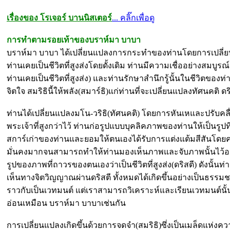
เรื่องของ โรเจอร์ บานนิสเตอร์
... คลิ๊กเพื่อดู
การทำตามรอยเท้าของบราห์มา บาบา
บราห์มา บาบา ได้เปลี่ยนแปลงการกระทำของท่านโดยการเปลี่ยนแป
ท่านเคยเป็นชีวิตที่สูงส่งโดยดั้งเดิม ท่านมีความเชื่ออย่างสมบูรณ์
ท่านเคยเป็นชีวิตที่สูงส่ง) และท่านรักษาสำนึกรู้นั้นในชีวิตของท่าน
จิตใจ สมริธินี้ให้พลัง(สมาร์ธิ)แก่ท่านที่จะเปลี่ยนแปลงทัศนคติ
ท่านได้เปลี่ยนแปลงมโน-วริธิ(ทัศนคติ) โดยการหันเหและปรับ
พระเจ้าที่สูงกว่าไว้ ท่านก่อรูปแบบบุคลิคภาพของท่านให้เป็นรูปท
สการ์เก่าของท่านและยอมให้ตนเองได้รับการแต่งแต้มสีสันโด
มั่นคงมากจนสามารถทำให้ท่านมองเห็นภาพและจับภาพนั้นไว้อย่
รูปของภาพที่ถาวรของตนเองว่าเป็นชีวิตที่สูงส่ง(ดริสตี) ดังนั
เห็นทางจิตวิญญาณผ่านดริสตี ทั้งหมดได้เกิดขึ้นอย่างเป็นธรรมชา
ราวกับเป็นเวทมนต์ แต่เราสามารถวิเคราะห์และเรียนเวทมนต์นั้น
อ่อนเหมือน บราห์มา บาบาเช่นกัน
การเปลี่ยนแปลงเกิดขึ้นด้วยการจดจำ(สมริธิ)ซึ่งเป็นเมล็ดแห่งควา