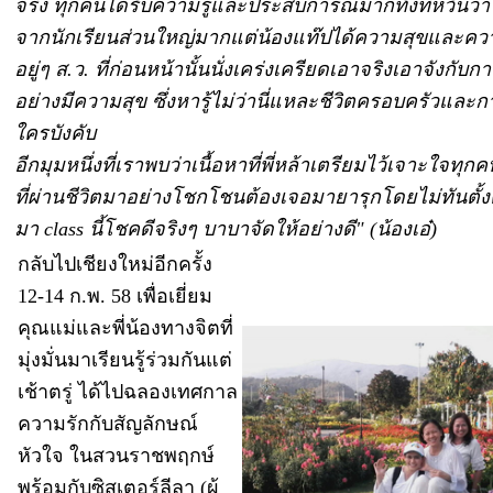
จริง ทุกคนได้รับความรู้และประสบการณ์มากทั้งที่หวั่นว่
จากนักเรียนส่วนใหญ่มากแต่น้องแท๊ปได้ความสุขและความรู้
อยู่ๆ ส.ว. ที่ก่อนหน้านั้นนั่งเคร่งเครียดเอาจริงเอาจังกั
อย่างมีความสุข ซึ่งหารู้ไม่ว่านี่แหละชีวิตครอบครัว
ใครบังคับ
อีกมุมหนึ่งที่เราพบว่าเนื้อหาที่พี่หล้าเตรียมไว้เจาะใจท
ที่ผ่านชีวิตมาอย่างโชกโชนต้องเจอมายารุกโดยไม่ทันตั้ง
มา class นี้โชคดีจริงๆ บาบาจัดให้อย่างดี" (น้องเอ๋)
กลับไปเชียงใหม่อีกครั้ง
12-14 ก.พ. 58 เพื่อเยี่ยม
คุณแม่และพี่น้องทางจิตที่
มุ่งมั่นมาเรียนรู้ร่วมกันแต่
เช้าตรู่ ได้ไปฉลองเทศกาล
ความรักกับสัญลักษณ์
หัวใจ ในสวนราชพฤกษ์
พร้อมกับซิสเตอร์ลีลา (ผู้