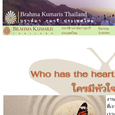
Brahma Kumaris Thailand
บ ร า ห์ ม า กุ ม า รี ป ร ะ เ ท ศ ไ ท ย
ประวัติ บราห์มา กุมารี
กิจกรรม
Activities
ประเทศไทย
งานห
ที่เ
เรา