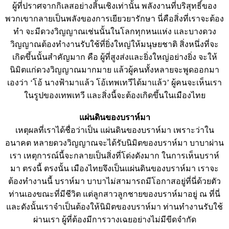
ผู้ที่ปราศจากกิเลสอย่างสิ้นเชิงเท่านั้น พลังงานที่บริสุทธิ์ของ
พวกเขากลายเป็นพลังของการเยียวยารักษา นี่คือสิ่งที่เราจะต้อง
ทำ จะมีดวงวิญญาณเช่นนั้นในโลกทุกหนแห่ง และบางดวง
วิญญาณต้องทำงานรับใช้ที่ยิ่งใหญ่ให้มนุษยชาติ สิ่งหนึ่งที่จะ
เกิดขึ้นนั้นสำคัญมาก คือ ผู้ที่สูงส่งและยิ่งใหญ่อย่างยิ่ง จะให้
นิมิตแก่ดวงวิญญาณมากมาย แล้วผู้คนทั้งหลายจะพูดออกมา
เองว่า ‘โอ้ นางฟ้ามาแล้ว โอ้เทพเทวีได้มาแล้ว’ ผู้คนจะเห็นเรา
ในรูปของเทพเทวี และสิ่งนี้จะต้องเกิดขึ้นในเมืองไทย
แผ่นดินของบราห์มา
เหตุผลที่เราได้ชื่อว่าเป็น แผ่นดินของบราห์มา เพราะว่าใน
อนาคต หลายดวงวิญญาณจะได้รับนิมิตของบราห์มา บาบาผ่าน
เรา เหตุการณ์นี้จะกลายเป็นสิ่งที่โด่งดังมาก ในการเห็นบราห์
มา ตรงนี้ ตรงนั้น เมืองไทยจึงเป็นแผ่นดินของบราห์มา เราจะ
ต้องทำงานนี้ บราห์มา บาบาไม่สามารถมีโอกาสอยู่ที่นี่ด้วยตัว
ท่านเองขณะที่มีชีวิต แต่ลูกสาวลูกชายของบราห์มาอยู่ ณ ที่นี่
และดังนั้นเราจำเป็นต้องให้นิมิตของบราห์มา ท่านทำงานรับใช้
ผ่านเรา ผู้ที่ต้องมีการวางเฉยอย่างไม่มีขีดจำกัด