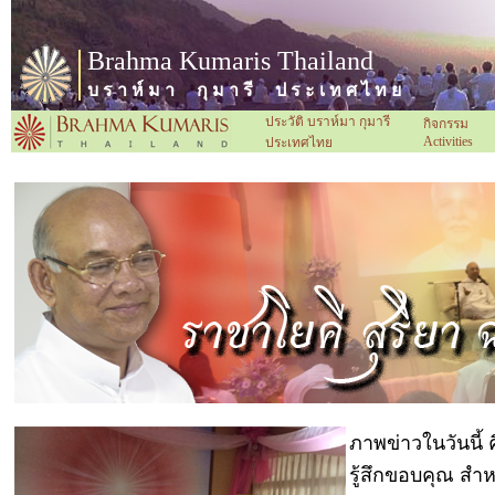
Brahma Kumaris Thailand
บ ร า ห์ ม า กุ ม า รี ป ร ะ เ ท ศ ไ ท ย
ประวัติ บราห์มา กุมารี
กิจกรรม
Activities
ประเทศไทย
ภาพข่าวในวันนี
รู้สึกขอบคุณ สำ