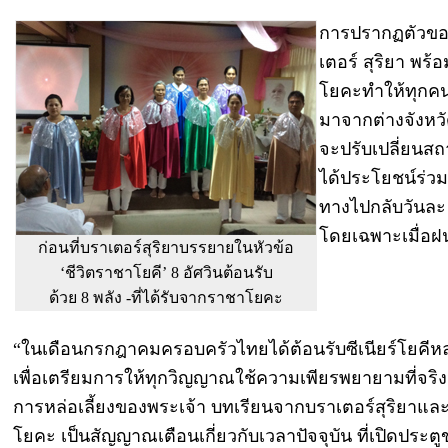
การปรากฏตัวข
เตอร์ สุริยา พร้
โยคะทำให้ทุกคน
มาจากต่างจังหวัด
จะปรับเปลี่ยนสถ
ได้ประโยชน์ร่วมก
ทางไปกลับวันละ 
โดยเฉพาะเมื่อ
ก่อนที่บราเตอร์สุริยาบรรยายในหัวข้อ
‘ชีวิตราชาโยคี’ 8 อัศวินต้อนรับ
ด้วย 8 พลัง -ที่ได้รับจากราชาโยคะ
“ในเดือนกรกฎาคมครอบครัวไทยได้ต้อนรับซีเนียร์โยคีห
เพื่อเตรียมการให้ทุกวิญญาณใช้ความเพียรพยายามที่จริงจ
การหล่อเลี้ยงของพระเจ้า บทเรียนจากบราเตอร์สุริยาแล
โยคะ เป็นสัญญาณเตือนเกี่ยวกับเวลาปัจจุบัน ที่เปิดประตู