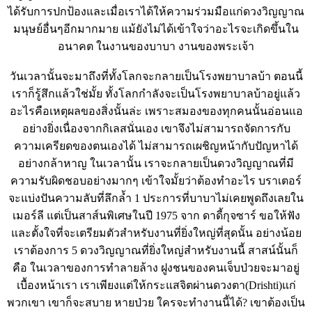
ได้รับการปกป้องและเมื่อเราได้ให้ความร่วมมือแก่ดวงวิญญาณ
มนุษย์อื่นๆอีกมากมาย แม้ยังไม่ได้เข้าใจว่าอะไรจะเกิดขึ้นใน
อนาคต ในงานของบาบา งานของพระเจ้า
วันเวลานั้นจะมาถึงที่ทั้งโลกจะกลายเป็นโรงพยาบาลบ้า ตอนนี้
เราก็รู้สึกแล้วใช่มั้ย ทั้งโลกกำลังจะเป็นโรงพยาบาลบ้าอยู่แล้ว
อะไรคือเหตุผลของสิ่งนั้นล่ะ เพราะสมองของทุกคนนั้นอ่อนแอ
อย่างยิ่งเนื่องจากกิเลสนั่นเอง เขาจึงไม่สามารถจัดการกับ
ความเครียดของตนเองได้ ไม่สามารถเผชิญหน้ากับปัญหาได้
อย่างกล้าหาญ ในเวลานั้น เราจะกลายเป็นดวงวิญญาณที่มี
ความรับผิดชอบอย่างมากๆ เข้าใจมั้ยว่าต้องทำอะไร บราเตอร์
จะแบ่งปันความลับที่ลึกล้ำ 1 ประการที่บาบาไม่เคยพูดถึงเลยใน
เมอร์ลี แต่เป็นสาส์นพิเศษในปี 1975 จาก ดาดี้กุจซาร์ ขอให้ฟัง
และตั้งใจที่จะเตรียมตัวสำหรับงานที่ยิ่งใหญ่ที่สุดนั้น อย่างน้อย
เราต้องการ 5 ดวงวิญญาณที่ยิ่งใหญ่สำหรับงานนี้ สาสน์นั้นก็
คือ ในเวลาของการทำลายล้าง ฝูงชนของคนเจ็บป่วยจะมาอยู่
เบื้องหน้าเรา เราเพียงแต่ให้กระแสจิตผ่านดวงตา(Drishti)แก่
พวกเขา เขาก็จะสบาย หายป่วย ใครจะทำงานนี้ได้? เขาต้องเป็น