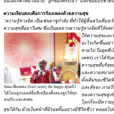
ฉันได้เกิดใหม่ในนาม "ลูกของพระเจ้า" และขอมอบชีวิตนี
ความเงียบสงบคือการร้องเพลงด้วยความสุข
"ความรู้ทางจิต เป็นเช่นยาชูกำลัง ที่ทำให้ผู้สิ้นหวังเต็มห
ความสุขคือยาวิเศษ ซึ่งเป็นผลจากความรู้ทางจิตที่ให้บทเรีย
ให้ความสุขและรั
อะไรเกิดขึ้นอย่
หายไป ในยุคที่เป็
เพชร) เราได้รับค
ความสุขที่บริสุท
และความสบายที่ซ
ดั้งเดิมของชีวิต
ขณะฟังเพลง Don't worry Be happy คุณป้า
และสัจจะ ภายใ
ได้โยนลูกบอลล์ยิ้มสีเหลืองทั้งสองลูกให้ทุก
ของความสุขสูงขึ้
คนรับ-และส่งต่อ
โลกก็จะมีความส
สุขให้กัน ด้วยใบหน้าที่มีรอยยิ้มอย่างมีชีวิตชีวา ตลอ