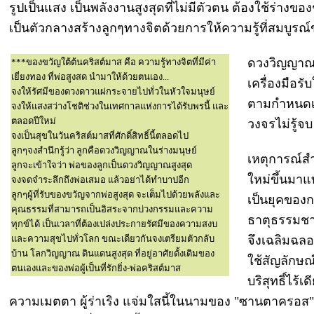
รูปเป็นแสง เป็นพลังงานสูงสุดที่ไม่มีตัวตน ต้องใช้ร่างข
เป็นตัวกลางสร้างลูกๆทางจิตด้วยการให้ความรู้ที่สมบู
ดวงวิญญาณมน
***ของขวัญใต้ต้นคริสต์มาส คือ ความรู้ทางจิตที่มีค่า
เยี่ยงทอง ที่พ่อสูงสด นำมาให้ด้วยตนเอง...
เครื่องมือร
จงให้รัศมีของดวงดาวแผ่กระจายไปทั่วในหัวใจมนุษย์
ตามกำหนดเว
จงให้แสงสว่างโชติช่วงในเทศกาลแห่งการได้รับพรนี้ และ
ตลอดปีใหม่
วงจรไม่รู้จบ
จงเป็นสุขในวันคริสต์มาสที่ศักดิ์สิทธิ์นี้ตลอดไป
ลูกๆจงสำนึกรู้ว่า ลูกคือดวงวิญญาณในร่างมนุษย์
เหตุการณ์สำ
ลูกจะเข้าใจว่า พ่อของลูกเป็นดวงวิญญาณสูงสุด
ใหม่ขึ้นมาแท
จงจดจำระลึกถึงพ่อเสมอ แล้วอย่าได้ทำบาปอีก
ลูกๆผู้ที่รับของขวัญจากพ่อสูงสุด จะเต็มไปด้วยพลังและ
เป็นยุคของ
คุณธรรมที่สามารถเป็นอิสระจากบ่วงกรรมและความ
ธาตุธรรมชาต
ทุกข์ได้ เป็นเวลาที่ต้องเปล่งประกายรัศมีของความสงบ
และความสุขไปทั่วโลก ขณะเดียวกันจงเตรียมตัวกลับ
จึงเฉลิมฉล
บ้าน โลกวิญญาณ ดินแดนสูงสุด ที่อยู่อาศัยดั้งเดิมของ
ใช้สัญลักษณ
ตนเองและของพ่อผู้เป็นที่รักยิ่ง-พ่อคริสต์มาส
บริสุทธิ์ไร้
ความเมตตา ผู้ร่าเริง แจ่มใสนี้ในนามของ "ซานตาครอส" ส