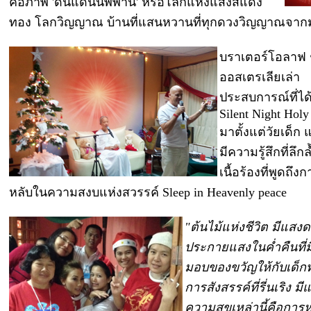
คือภาพ 'ดินแดนนิพพาน' หรือโลกแห่งแสงสีแดง
ทอง โลกวิญญาณ บ้านที่แสนหวานที่ทุกดวงวิญญาณจาก
บราเตอร์โอลาฟ
ออสเตรเลียเล่า
ประสบการณ์ที่ได
Silent Night Holy
มาตั้งแต่วัยเด็ก แต
มีความรู้สึกที่ลึก
เนื้อร้องที่พูดถึ
หลับในความสงบแห่งสวรรค์ Sleep in Heavenly peace
"ต้นไม้แห่งชีวิต มีแส
ประกายแสงในค่ำคืนที่มื
มอบของขวัญให้กับเด็กท
การสังสรรค์ที่รี่นเริง ม
ความสุขเหล่านี้คือการ