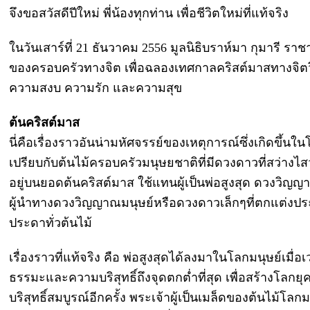
จึงขอสวัสดีปีใหม่ พี่น้องทุกท่าน เพื่อชีวิตใหม่ที่แท้จริง
ในวันเสาร์ที่ 21 ธันวาคม 2556 มูลนิธิบราห์มา กุมารี ร
ของครอบครัวทางจิต เพื่อฉลองเทศกาลคริสต์มาสทางจิ
ความสงบ ความรัก และความสุข
ต้นคริสต์มาส
นี่คือเรื่องราวอันน่ามหัศจรรย์ของเหตุการณ์ซึ่งเกิดขึ้นในโ
เปรียบกับต้นไม้ครอบครัวมนุษยชาติที่มีดวงดาวที่สว่างไสว
อยู่บนยอดต้นคริสต์มาส ใช้แทนผู้เป็นพ่อสูงสุด ดวงวิญญ
ผู้นำทางดวงวิญญาณมนุษย์หรือดวงดาวเล็กๆที่ตกแต่งปร
ประดาทั่วต้นไม้
เรื่องราวที่แท้จริง คือ พ่อสูงสุดได้ลงมาในโลกมนุษย์เมื่อเว
ธรรมะและความบริสุทธิ์ถึงจุดตกต่ำที่สุด เพื่อสร้างโลกยุค
บริสุทธิ์สมบูรณ์อีกครั้ง พระเจ้าผู้เป็นเมล็ดของต้นไม้โลกมน