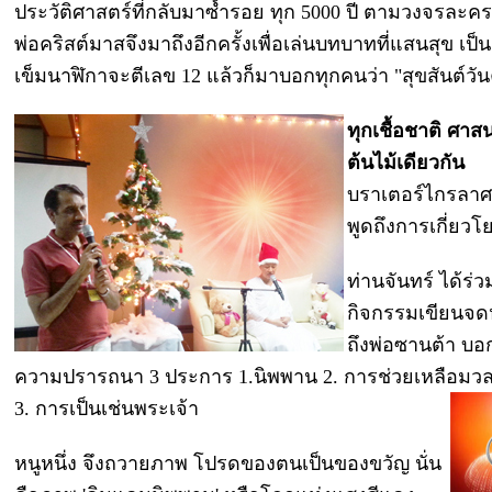
ประวัติศาสตร์ที่กลับมาซ้ำรอย ทุก 5000 ปี ตามวงจรละครโ
พ่อคริสต์มาสจึงมาถึงอีกครั้งเพื่อเล่นบทบาทที่แสนสุข 
เข็มนาฬิกาจะตีเลข 12 แล้วก็มาบอกทุกคนว่า "สุขสันต์วัน
ทุกเชื้อชาติ ศ
ต้นไม้เดียวกัน
บราเตอร์ไกรลาศ '
พูดถึงการเกี่ยวโ
ท่านจันทร์ ได้ร่ว
กิจกรรมเขียนจ
ถึงพ่อซานต้า บอ
ความปรารถนา 3 ประการ 1.นิพพาน 2. การช่วยเหลือมวล
3. การเป็นเช่นพระเจ้า
หนูหนึ่ง จึงถวายภาพ โปรดของตนเป็นของขวัญ นั่น