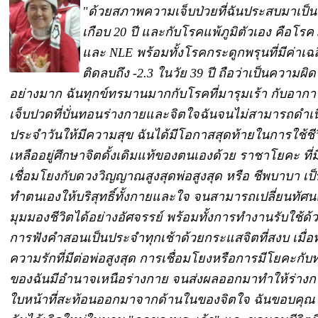
"ด้วยสภาพความเจ็บป่วยที่ฉันประสบมาเป็
เกือบ 20 ปี และกับโรคแพ้ภูมิตัวเอง คือโรค
และ NLE พร้อมทั้งโรคกระดูกพรุนที่มีค่าเฉล
ติดลบถึง -2.3 ในวัย 39 ปี ถือว่าเป็นความผิ
อย่างมาก ฉันทุกข์ทรมานมากกับโรคที่มารุมเร้า กับอาก
เจ็บปวดที่บั่นทอนร่างกายและจิตใจฉันจนไม่สามารถดำเนิ
ประจำวันให้มีความสุข ฉันได้มีโอกาสสุดท้ายในการใช้ชีวิ
เหลืออยู่ศึกษาจิตดั้งเดิมแท้ของตนเองด้วย ราชาโยคะ ที่
เชื่อมโยงกับดวงวิญญาณสูงสุดพ่อสูงสุด หรือ ชีพบาบา เป
ทำตนเองให้บริสุทธิ์ทั้งกายและใจ จนสามารถเปลี่ยนทัศ
มุมมองชีวิตได้อย่างอัศจรรย์ พร้อมทั้งการทำงานรับใช้ด้วยจิ
การฟังคำสอนเป็นประจำทุกเช้าด้วยกระแสจิตที่สงบ เมื่อท
ความรักที่มีต่อพ่อสูงสุด การเชื่อมโยงหรือการมีโยคะกับ
ของฉันมีอำนาจเหนือร่างกาย จนส่งผลออกมาทำให้ร่าง
ใบหน้าที่สะท้อนออกมาจากด้านในของจิตใจ ฉันขอบคุณ "