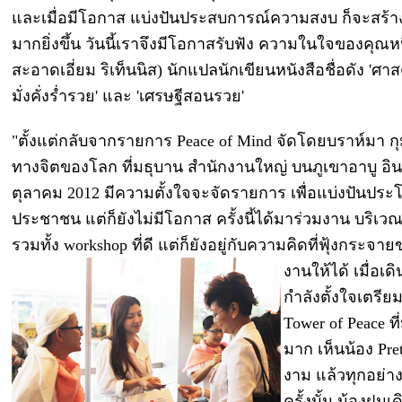
และเมื่อมีโอกาส แบ่งปันประสบการณ์ความสงบ ก็จะสร้างบ
มากยิ่งขึ้น
วันนี้เราจึงมีโอกาสรับฟัง ความในใจของคุณหน
สะอาดเอี่ยม ริเท็นนิส) นักแปลนักเขียนหนังสือชื่อดัง 'ศ
มั่งคั่งร่ำรวย' และ 'เศรษฐีสอนรวย'
"ตั้งแต่กลับจากรายการ Peace of Mind จัดโดยบราห์มา กุ
ทางจิตของโลก ที่มธุบาน สำนักงานใหญ่ บนภูเขาอาบู อินเ
ตุลาคม 2012 มีความตั้งใจจะจัดรายการ เพื่อแบ่งปันประโยช
ประชาชน แต่ก็ยังไม่มีโอกาส ครั้งนี้ได้มาร่วมงาน บริเ
รวมทั้ง workshop ที่ดี แต่ก็ยังอยู่กับความคิดที่ฟุ้งกระจ
งานให้ได้ เมื่อเ
กำลังตั้งใจเตรียม
Tower of Peace 
มาก เห็นน้อง Prett
งาม แล้วทุกอย่าง
ครั้งนั้น น้องฝน