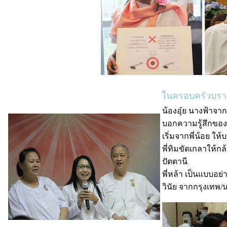
ในครอบครัวบราห
น้องอุ๋ย นางฟ้าจาก
บอกความรู้สึกของ
เริ่มจากพี่น้อย ให
พี่ทิมขัดเกลาให้ก
ปัตตานี
พี่หล้า เป็นแบบอ
วินัย จากกรุงเทพ/