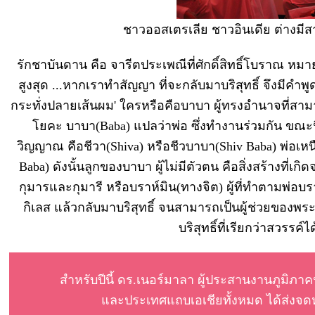
ชาวออสเตรเลีย ชาวอินเดีย ต่างมีส
รักชาบันดาน คือ จารีตประเพณีที่ศักดิ์สิทธิ์โบราณ หมา
สูงสุด ...หากเราทำสัญญา ที่จะกลับมาบริสุทธิ์ จึงมีคำ
กระทั่งปลายเส้นผม' ใครหรือคือบาบา ผู้ทรงอำนาจที่สาม
โยคะ บาบา(Baba) แปลว่าพ่อ ซึ่งทำงานร่วมกัน ขณะน
วิญญาณ คือชีวา(Shiva) หรือชีวบาบา(Shiv Baba) พ่อเห
Baba) ดังนั้นลูกของบาบา ผู้ไม่มีตัวตน คือสิ่งสร้างที
กุมารและกุมารี หรือบราห์มิน(ทางจิต) ผู้ที่ทำตามพ่อ
กิเลส แล้วกลับมาบริสุทธิ์ จนสามารถเป็นผู้ช่วยของพ
บริสุทธิ์ที่เรียกว่าสวรรค์ไ
สำหรับปีนี้ ดร.เนอร์มาลา ผู้ประสานงานภูมิภ
และประเทศแถบเอเชียทั้งหมด ได้ส่งจ