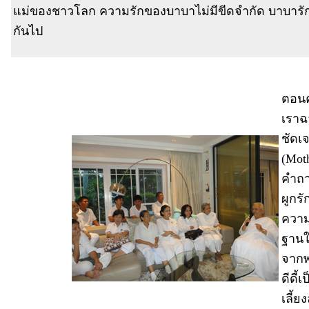
แม่ของชาวโลก ความรักของบาบาไม่มีขีดจำกัด บาบารักท
กันไป
ตอนค
เราฉ
ชัดเ
(Mot
คำถา
ผูกรั
ความ
ฐานใ
จากพ่
ดีดี้
เลี้