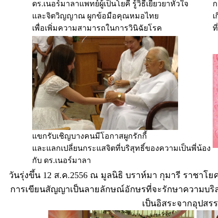
ดร.เนอร์มาลาแพทย์ผู้เป็นโยคี รู้วิธีเยียวยาหัวใจ
ก
และจิตวิญญาณ ผูกข้อมือคุณหมอไทย
เ
เพื่อเพิ่มความสามารถในการวินิฉัยโรค
ท
แขกรับเชิญบางคนมีโอกาสผูกรักกี้
และแลกเปลี่ยนกระแสจิตที่บริสุทธิ์ของความเป็นพี่น้อง
กับ ดร.เนอร์มาลา
วันรุ่งขึ้น 12 ส.ค.2556 ณ มูลนิธิ บราห์มา กุมารี ราชา
การเขียนสัญญาเป็นลายลักษณ์อักษรที่จะรักษาความบริส
เป็นอิสระจากอุปสรรค