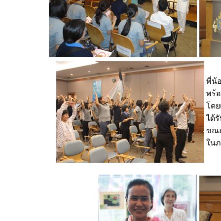
พี่น
พร้
โดยเ
ได้
ขณะ
ในภ