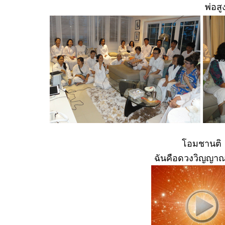
พ่อส
โอมชานติ
ฉันคือดวงวิญญาณ