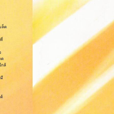
มล็ด
ี่
อ
าด
ใกล้
มี
ด้