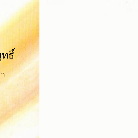
ทธิ์
ดา