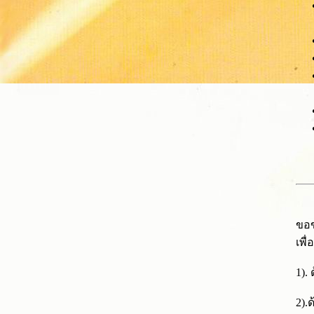
ขอข
เพื
1).
2).