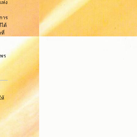
แห่ง
การ
ได้
ี่
บพร
ห้