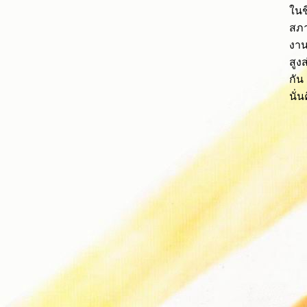
ในช
สภา
งาน
สูง
กัน
นั่น