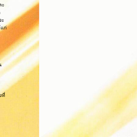
และ
ก
็จะ
้แก่
น
ที่